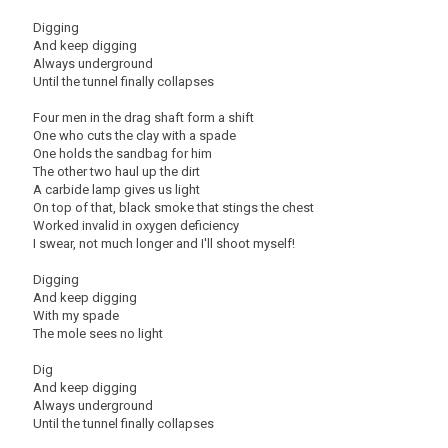
Digging
And keep digging
Always underground
Until the tunnel finally collapses
Four men in the drag shaft form a shift
One who cuts the clay with a spade
One holds the sandbag for him
The other two haul up the dirt
A carbide lamp gives us light
On top of that, black smoke that stings the chest
Worked invalid in oxygen deficiency
I swear, not much longer and I'll shoot myself!
Digging
And keep digging
With my spade
The mole sees no light
Dig
And keep digging
Always underground
Until the tunnel finally collapses