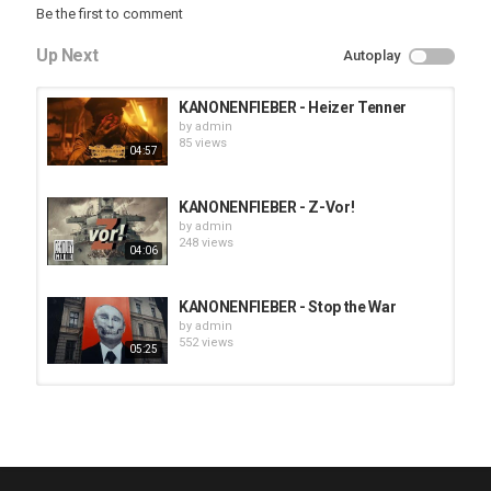
Be the first to comment
Up Next
Autoplay
KANONENFIEBER - Heizer Tenner
by
admin
85 views
04:57
KANONENFIEBER - Z-Vor!
by
admin
248 views
04:06
KANONENFIEBER - Stop the War
by
admin
552 views
05:25
HUNTING GIANTS - Rituals
by
fistoffreedom
3,966 views
04:00