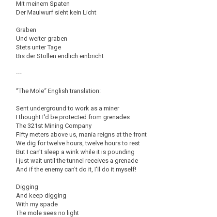
Mit meinem Spaten
Der Maulwurf sieht kein Licht
Graben
Und weiter graben
Stets unter Tage
Bis der Stollen endlich einbricht
---
“The Mole“ English translation:
Sent underground to work as a miner
I thought I'd be protected from grenades
The 321st Mining Company
Fifty meters above us, mania reigns at the front
We dig for twelve hours, twelve hours to rest
But I can't sleep a wink while it is pounding
I just wait until the tunnel receives a grenade
And if the enemy can't do it, I'll do it myself!
Digging
And keep digging
With my spade
The mole sees no light