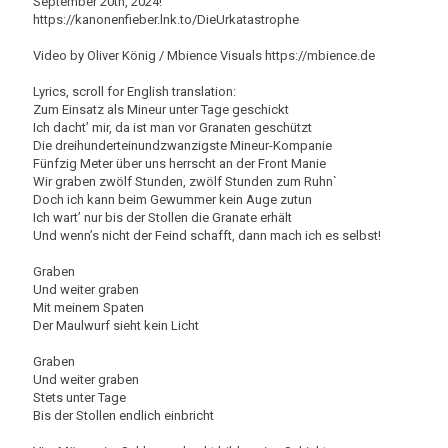
September 20th, 2024!
https://kanonenfieber.lnk.to/DieUrkatastrophe
Video by Oliver König / Mbience Visuals https://mbience.de
Lyrics, scroll for English translation:
Zum Einsatz als Mineur unter Tage geschickt
Ich dacht’ mir, da ist man vor Granaten geschützt
Die dreihunderteinundzwanzigste Mineur-Kompanie
Fünfzig Meter über uns herrscht an der Front Manie
Wir graben zwölf Stunden, zwölf Stunden zum Ruhn`
Doch ich kann beim Gewummer kein Auge zutun
Ich wart’ nur bis der Stollen die Granate erhält
Und wenn’s nicht der Feind schafft, dann mach ich es selbst!
Graben
Und weiter graben
Mit meinem Spaten
Der Maulwurf sieht kein Licht
Graben
Und weiter graben
Stets unter Tage
Bis der Stollen endlich einbricht