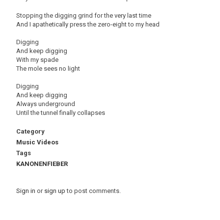
Stopping the digging grind for the very last time
And I apathetically press the zero-eight to my head
Digging
And keep digging
With my spade
The mole sees no light
Digging
And keep digging
Always underground
Until the tunnel finally collapses
Category
Music Videos
Tags
KANONENFIEBER
Sign in
or
sign up
to post comments.