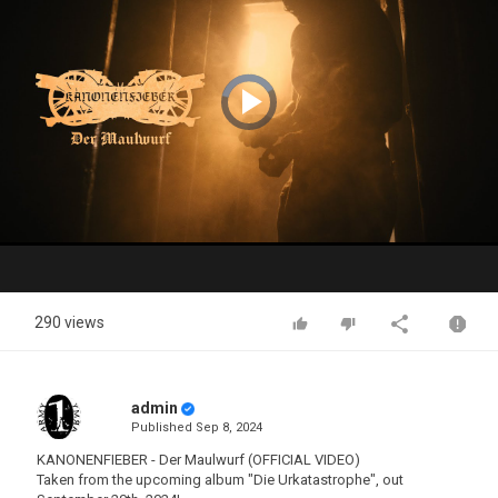
Video
Player
is
loading.
Play
Video
290 views
admin
Published
Sep 8, 2024
KANONENFIEBER - Der Maulwurf (OFFICIAL VIDEO)
Taken from the upcoming album "Die Urkatastrophe", out