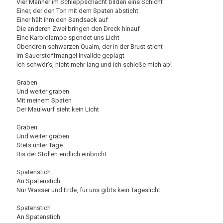
Vier Männer im Schleppschacht bilden eine Schicht
Einer, der den Ton mit dem Spaten absticht
Einer hält ihm den Sandsack auf
Die anderen Zwei bringen den Dreck hinauf
Eine Karbidlampe spendet uns Licht
Obendrein schwarzen Qualm, der in der Brust sticht
Im Sauerstoffmangel invalide geplagt
Ich schwör‘s, nicht mehr lang und ich schieße mich ab!
Graben
Und weiter graben
Mit meinem Spaten
Der Maulwurf sieht kein Licht
Graben
Und weiter graben
Stets unter Tage
Bis der Stollen endlich einbricht
Spatenstich
An Spatenstich
Nur Wasser und Erde, für uns gibts kein Tageslicht
Spatenstich
An Spatenstich