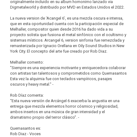
originalmente incluido en su album homonimo lanzado via
Digmetalworld y distribuido por MVD en Estados Unidos el 2022.
La nueva version de ‘Acangel 6’, es una mezcla oscura e intensa,
que en esta oportunidad cuenta con la participación especial de
Melhaller, compositor quien desde 2016 ha dado vida a su
proyecto solista que fusiona el metal sinfónico con el ocultismo y
sistemas místicos. Arcangel 6, version sinfonia fue remezclada y
remasterizada por Ignacio Orellana en Oily Sound Studios in New
York City. El concepto del arte fue creado por Rob Diaz.
Melhaller comento:
"Siempre es una experiencia motivante y enriquecedora colaborar
con artistas tan talentosos y comprometidos como Quemasantos
Esta vez la alquimia fue con teclados vampíricos, pasajes
oscuros y heavy metal." -
Rob Díaz comenta:
“Esta nueva versión de Arcángel 6 exacerba la angustia en una
entrega que mezcla elementos horror cósmico y religiosidad,
ambos insertos en una música de gran intensidad y el
dramatismo propio del terror clásico”. -
Quemasantos es:
Rob Diaz - Voces