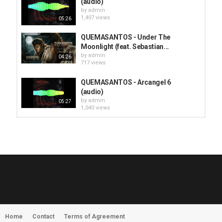
(audio)
by
admin
1,407 views
05:26
QUEMASANTOS - Under The
Moonlight (feat. Sebastian...
by
admin
04:26
717 views
QUEMASANTOS - Arcangel 6
(audio)
by
admin
05:27
1,040 views
HUNTING GIANTS - Rituals
by
fistoffreedom
3,969 views
04:00
QUEMASANTOS - 12 Balas
by
admin
4,128 views
05:54
Home
Contact
Terms of Agreement
MORNINGSTVR - Whispers of a